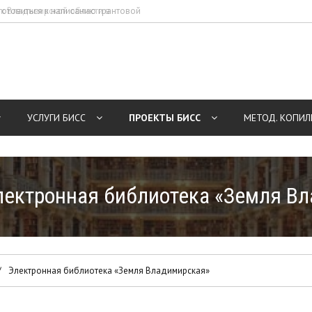
готовиться к написанию грантовой
ек Владимирской области в
ей
УСЛУГИ БИСС
ПРОЕКТЫ БИСС
МЕТОД. КОПИЛ
лектронная библиотека «Земля В
Электронная библиотека «Земля Владимирская»