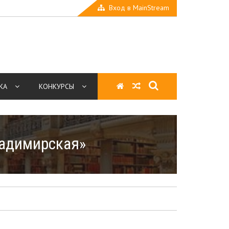
Вход в MainStream
КА
КОНКУРСЫ
ладимирская»