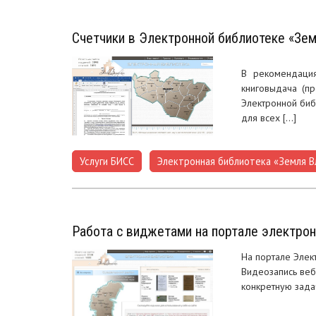
Счетчики в Электронной библиотеке «Зе
В рекомендация
книговыдача (п
Электронной биб
для всех […]
Услуги БИСС
Электронная библиотека «Земля В
,
Работа с виджетами на портале электро
На портале Элек
Видеозапись веб
конкретную зада