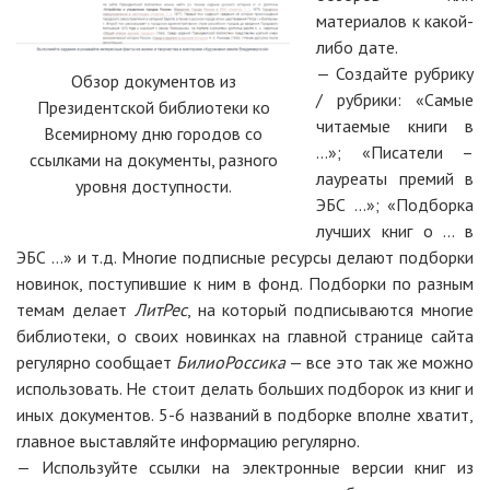
материалов к какой-
либо дате.
— Создайте рубрику
Обзор документов из
/ рубрики: «Самые
Президентской библиотеки ко
читаемые книги в
Всемирному дню городов со
…»; «Писатели –
ссылками на документы, разного
лауреаты премий в
уровня доступности.
ЭБС …»; «Подборка
лучших книг о … в
ЭБС …» и т.д. Многие подписные ресурсы делают подборки
новинок, поступившие к ним в фонд. Подборки по разным
темам делает
ЛитРес
, на который подписываются многие
библиотеки, о своих новинках на главной странице сайта
регулярно сообщает
БилиоРоссика
— все это так же можно
использовать. Не стоит делать больших подборок из книг и
иных документов. 5-6 названий в подборке вполне хватит,
главное выставляйте информацию регулярно.
— Используйте ссылки на электронные версии книг из