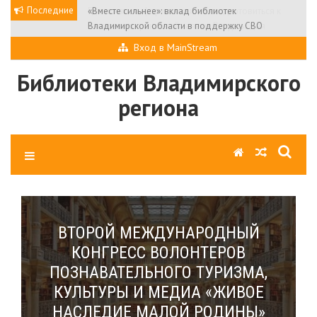
Skip
Последние
«Вместе сильнее»: вклад библиотек
to
Владимирской области в поддержку СВО
content
Вход в MainStream
Библиотеки Владимирского
региона
ВТОРОЙ МЕЖДУНАРОДНЫЙ
КОНГРЕСС ВОЛОНТЕРОВ
ПОЗНАВАТЕЛЬНОГО ТУРИЗМА,
КУЛЬТУРЫ И МЕДИА «ЖИВОЕ
НАСЛЕДИЕ МАЛОЙ РОДИНЫ»