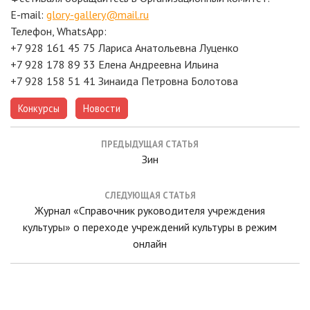
E-mail:
glory-gallery@mail.ru
Телефон, WhatsApp:
+7 928 161 45 75 Лариса Анатольевна Луценко
+7 928 178 89 33 Елена Андреевна Ильина
+7 928 158 51 41 Зинаида Петровна Болотова
,
Конкурсы
Новости
Навигация
ПРЕДЫДУЩАЯ СТАТЬЯ
по
Предыдущая
Зин
записям
статья:
СЛЕДУЮЩАЯ СТАТЬЯ
Следующая
Журнал «Справочник руководителя учреждения
статья:
культуры» о переходе учреждений культуры в режим
онлайн