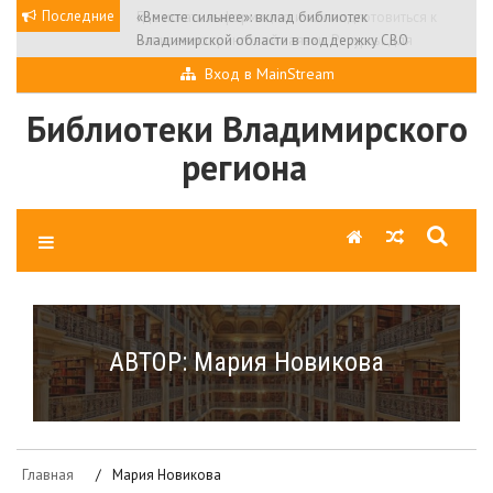
Skip
Последние
«Вместе сильнее»: вклад библиотек
to
Владимирской области в поддержку СВО
content
Вход в MainStream
Библиотеки Владимирского
региона
АВТОР:
Мария Новикова
Главная
Мария Новикова