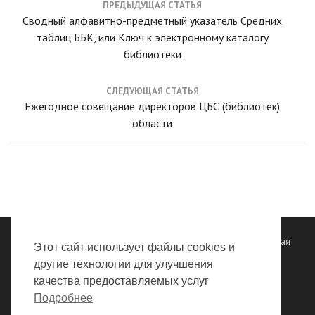
ПРЕДЫДУЩАЯ СТАТЬЯ
по
Предыдущая
Сводный алфавитно-предметный указатель Средних
записям
статья:
таблиц ББК, или Ключ к электронному каталогу
библиотеки
СЛЕДУЮЩАЯ СТАТЬЯ
Следующая
Ежегодное совещание директоров ЦБС (библиотек)
статья:
области
Все права защищены ©
ГБУК "Владимирская областная научная
Этот сайт использует файлы cookies и
библиотека"
2012 - 2026
другие технологии для улучшения
качества предоставляемых услуг
Политика обработки персональных данных
Подробнее
Правила обработки персональных данных