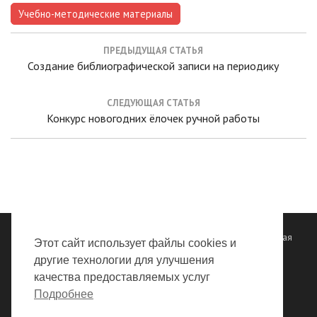
Учебно-методические материалы
Навигация
ПРЕДЫДУЩАЯ СТАТЬЯ
по
Предыдущая
Создание библиографической записи на периодику
записям
статья:
СЛЕДУЮЩАЯ СТАТЬЯ
Следующая
Конкурс новогодних ёлочек ручной работы
статья:
Все права защищены ©
ГБУК "Владимирская областная научная
Этот сайт использует файлы cookies и
библиотека"
2012 - 2026
другие технологии для улучшения
качества предоставляемых услуг
Политика обработки персональных данных
Подробнее
Правила обработки персональных данных