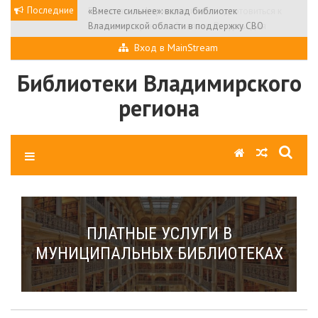
Skip
Последние
«Вместе сильнее»: вклад библиотек
to
Владимирской области в поддержку СВО
content
Вход в MainStream
Библиотеки Владимирского
региона
ПЛАТНЫЕ УСЛУГИ В
МУНИЦИПАЛЬНЫХ БИБЛИОТЕКАХ