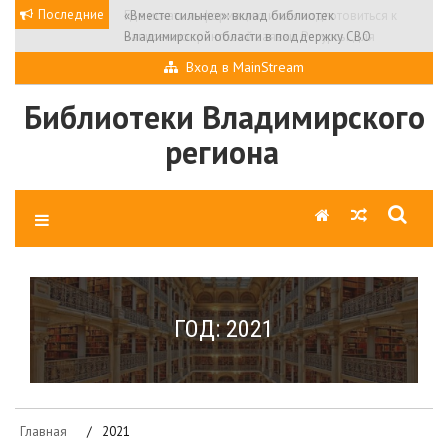
Skip
Последние
«Вместе сильнее»: вклад библиотек
to
Владимирской области в поддержку СВО
content
Вход в MainStream
Библиотеки Владимирского
региона
ГОД:
2021
Главная
2021