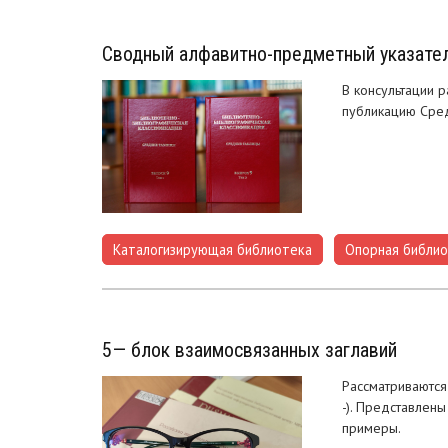
Сводный алфавитно-предметный указател
В консультации 
публикацию Сред
Каталогизирующая библиотека
Опорная библи
,
5— блок взаимосвязанных заглавий
Рассматриваются
-). Представлен
примеры.