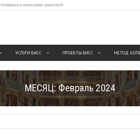
готовиться к написанию грантовой
ек Владимирской области в
ей
УСЛУГИ БИСС
ПРОЕКТЫ БИСС
МЕТОД. КОП
МЕСЯЦ:
Февраль 2024