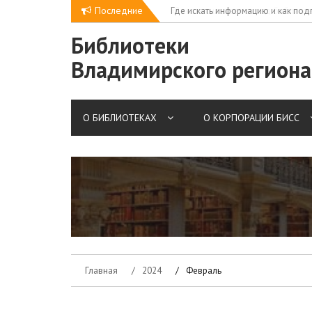
Skip
Последние
Где искать информацию и как под
«Вместе сильнее»: вклад библиот
to
заявки. Ресурсы для библиотекар
поддержку СВО
content
Библиотеки
Владимирского региона
О БИБЛИОТЕКАХ
О КОРПОРАЦИИ БИСС
Главная
2024
Февраль