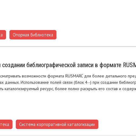
ка
Опорная библиотека
,
ри создании библиографической записи в формате RU
матривать возможности формата RUSMARC для более детального пред
ах данных. Использование полей связи (блок 4--) при создании библи
ь каталогизируемый ресурс, более полно раскрыть его состав и соде
отека
Система корпоративной каталогизации
,